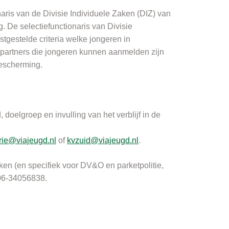
aris van de Divisie Individuele Zaken (DIZ) van
g.
De selectiefunctionaris van Divisie
tgestelde criteria welke jongeren in
partners die jongeren kunnen aanmelden zijn
bescherming.
doelgroep en invulling van het verblijf in de
rie@viajeugd.nl
of
kvzuid@viajeugd.nl
.
ken (en specifiek voor DV&O en parketpolitie,
 06-34056838.