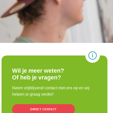
Wil je meer weten?
Of heb je vragen?
Neem vrijblijvend contact met ons op en wij
helpen je graag verder!
DIRECT CONTACT