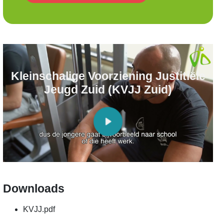
Kleinschalige Voorziening Justitiële
Jeugd Zuid (KVJJ Zuid)
Downloads
KVJJ.pdf