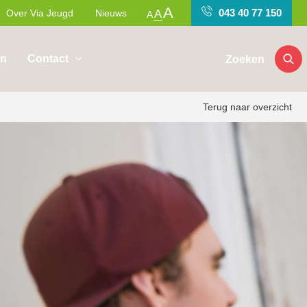
A
043 40 77 150
Over Via Jeugd
Nieuws
A
A
en
Contact
Zoeken
Terug naar overzicht