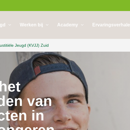
ugd
Werken bij
Academy
Ervaringsverhal
ustitiële Jeugd (KVJJ) Zuid
het
den van
cten in