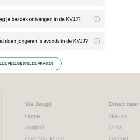
ag je bezoek ontvangen in de KVJJ?
at doen jongeren ’s avonds in de KVJJ?
LLE VEELGESTELDE VRAGEN
Via Jeugd
Direct naar
Home
Nieuws
Aanbod
Links
Over Via Jeugd
Contact