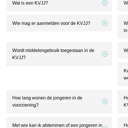
Wat is een KVJJ?
Wi
Wie mag er aanmelden voor de KVJJ?
W
in
Wordt middelengebruik toegestaan in de
W
KVJJ?
K
w
Hoe lang wonen de jongeren in de
H
voorziening?
K
Met wie kan ik afstemmen of een jongeren in
H