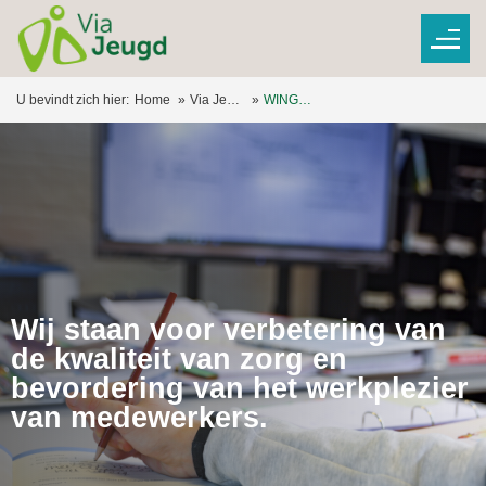
U bevindt zich hier:
Home
Via Jeugd Academy
WINGS methodiek
Wij staan voor verbetering van
de kwaliteit van zorg en
bevordering van het werkplezier
van medewerkers.